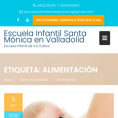
983235067 / 620905587
escuelainfantilsantamonica@gmail.com
Actividades, talleres y Días Sin Cole
Escuela Infantil Santa
Mónica en Valladolid
Escuela Infantil de 0 a 3 años
Saltar
al
ETIQUETA:
ALIMENTACIÓN
contenido
Inicio
BLOG / Novedades
alimentación
5
Nov
2020