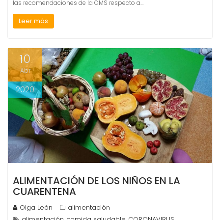
las recomendaciones de la OMS respecto a…
Leer más
10
Abr
2020
ALIMENTACIÓN DE LOS NIÑOS EN LA
CUARENTENA
Olga León
alimentación
alimentación
comida saludable
CORONAVIRUS
,
,
,