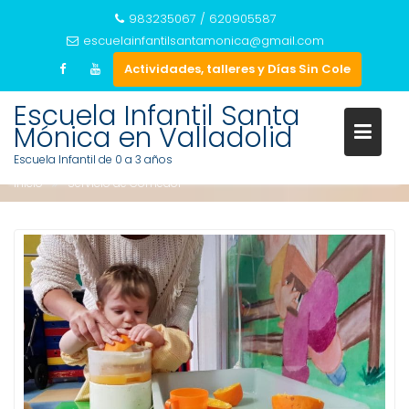
983235067 / 620905587
escuelainfantilsantamonica@gmail.com
Actividades, talleres y Días Sin Cole
Saltar
Escuela Infantil Santa
al
Mónica en Valladolid
SERVICIO DE COMEDOR
contenido
Escuela Infantil de 0 a 3 años
Inicio
Servicio de Comedor