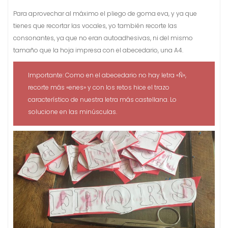
Para aprovechar al máximo el pliego de goma eva, y ya que
tienes que recortar las vocales, yo también recorte las
consonantes, ya que no eran autoadhesivas, ni del mismo
tamaño que la hoja impresa con el abecedario, una A4.
Importante: Como en el abecedario no hay letra «Ñ»,
recorte más «enes» y con los retos hice el trazo
característico de nuestra letra más castellana. Lo
solucione en las minúsculas.