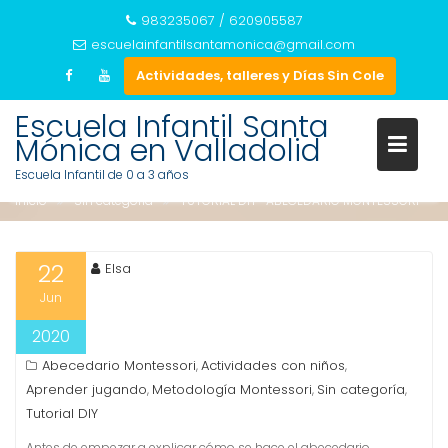
983235067 / 620905587
escuelainfantilsantamonica@gmail.com
Actividades, talleres y Días Sin Cole
Saltar
Escuela Infantil Santa
TUTORIAL DIY- ABECEDARIO
al
Mónica en Valladolid
MONTESSORI
contenido
Escuela Infantil de 0 a 3 años
Inicio
Sin categoría
TUTORIAL DIY- ABECEDARIO MONTESSORI
22
Elsa
Jun
2020
Abecedario Montessori
Actividades con niños
,
,
Aprender jugando
Metodología Montessori
Sin categoría
,
,
,
Tutorial DIY
Antes de empezar a explicar cómo se hace el abecedario