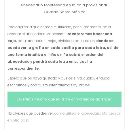
Abecedario Montessori en la caja provisional-
Guarde Santa Mónica
Esta caja es la que hemos reutilizado, por el momento, para
ordenar el abecedario Montessori. I
ntentaremos hacer una
caja,
para ordenarlas mejor, divididas por casillas,
donde se
pueda ver la grafía en cada casilla para cada letra, así de
una forma intuitiva el niño o niña sabrá el orden del
abecedario y pondrá cada letra en su casilla
correspondiente.
Espero que os haya gustado y que os sirva, cualquier duda,
escribirnos y con gusto intentaremos ayudaros.
Divertiros mucho, que es la mejor manera de aprender.
No olvides que puedes ver,
cómo utilizar el abecedario Montessori
en otro post.