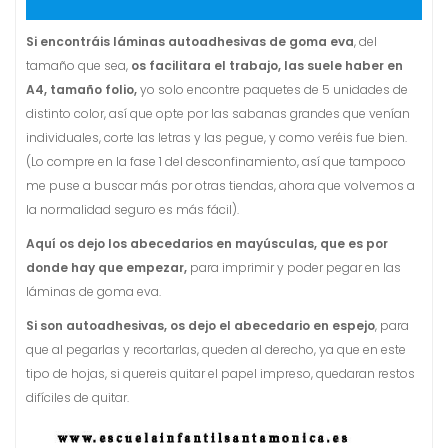
Si encontráis láminas autoadhesivas de goma eva
, del
tamaño que sea,
os facilitara el trabajo, las suele haber en
A4, tamaño folio,
yo solo encontre paquetes de 5 unidades de
distinto color, así que opte por las sabanas grandes que venían
individuales, corte las letras y las pegue, y como veréis fue bien.
(Lo compre en la fase 1 del desconfinamiento, así que tampoco
me puse a buscar más por otras tiendas, ahora que volvemos a
la normalidad seguro es más fácil).
Aquí os dejo los abecedarios en mayúsculas, que es por
donde hay que empezar,
para imprimir y poder pegar en las
láminas de goma eva.
Si son autoadhesivas, os dejo el abecedario en espejo
, para
que al pegarlas y recortarlas, queden al derecho, ya que en este
tipo de hojas, si quereis quitar el papel impreso, quedaran restos
difíciles de quitar.