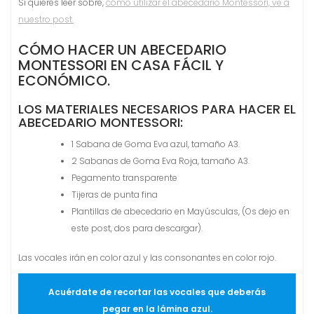
Si quieres leer sobre,
cómo utilizar el abecedario Montessori, ve a
nuestro post.
CÓMO HACER UN ABECEDARIO
MONTESSORI EN CASA FÁCIL Y
ECONÓMICO.
LOS MATERIALES NECESARIOS PARA HACER EL
ABECEDARIO MONTESSORI:
1 Sabana de Goma Eva azul, tamaño A3.
2 Sabanas de Goma Eva Roja, tamaño A3.
Pegamento transparente
Tijeras de punta fina
Plantillas de abecedario en Mayúsculas, (Os dejo en
este post, dos para descargar).
Las vocales irán en color azul y las consonantes en color rojo.
Acuérdate de recortar las vocales que deberás
pegar en la lámina azul.